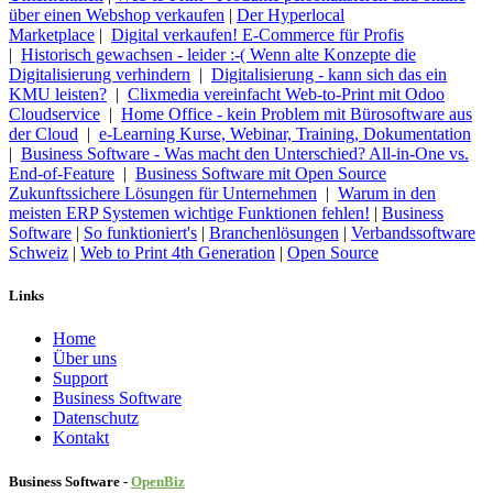
über einen Webshop verkaufen
|
Der Hyperlocal
Marketplace
|
Digital verkaufen! E-Commerce für Profis
|
Historisch gewachsen - leider :-( Wenn alte Konzepte die
Digitalisierung verhindern
|
Digitalisierung - kann sich das ein
KMU leisten?
|
Clixmedia vereinfacht Web-to-Print mit Odoo
Cloudservice
|
Home Office - kein Problem mit Bürosoftware aus
der Cloud
|
e-Learning Kurse, Webinar, Training, Dokumentation
|
Business Software - Was macht den Unterschied? All-in-One vs.
End-of-Feature
|
Business Software mit Open Source
Zukunftssichere Lösungen für Unternehmen
|
Warum in den
meisten ERP Systemen wichtige Funktionen fehlen!
|
Business
Software
|
So funktioniert's
|
Branchenlösungen
|
Verbandssoftware
Schweiz
|
Web to Print 4th Generation
|
Open Source
Links
Home
Über uns
Sup​port
Business Software
Datenschutz
Kontakt
Business Software -
Ope
nBiz