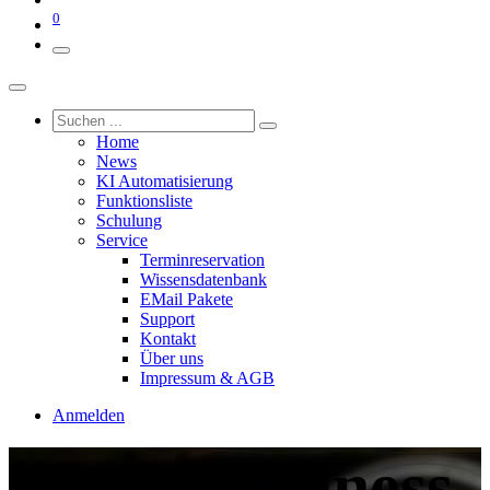
0
Home
News
KI Automatisierung
Funktionsliste
Schulung
Service
Terminreservation
Wissensdatenbank
EMail Pakete
Support
Kontakt
Über uns
Impressum & AGB
Anmelden
Freie Business