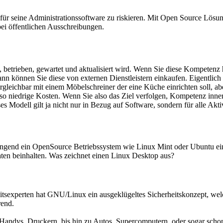
r seine Administrationssoftware zu riskieren. Mit Open Source Lösung
i öffentlichen Ausschreibungen.
t, betrieben, gewartet und aktualisiert wird. Wenn Sie diese Kompetenz
 können Sie diese von externen Dienstleistern einkaufen. Eigentlich ist
rgleichbar mit einem Möbelschreiner der eine Küche einrichten soll, ab
iedrige Kosten. Wenn Sie also das Ziel verfolgen, Kompetenz innerhalb
 Modell gilt ja nicht nur in Bezug auf Software, sondern für alle Aktiv
wingend ein OpenSource Betriebssystem wie Linux Mint oder Ubuntu e
en beinhalten. Was zeichnet einen Linux Desktop aus?
sexperten hat GNU/Linux ein ausgeklügeltes Sicherheitskonzept, welche
rend.
andys, Druckern, bis hin zu Autos, Supercomputern, oder sogar scho