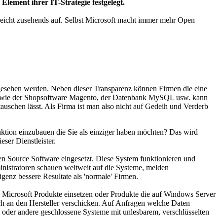
Element ihrer IT-Strategie festgelegt.
r weicht zusehends auf. Selbst Microsoft macht immer mehr Open
gesehen werden. Neben dieser Transparenz können Firmen die eine
ten wie der Shopsoftware Magento, der Datenbank MySQL usw. kann
stauschen lässt. Als Firma ist man also nicht auf Gedeih und Verderb
ktion einzubauen die Sie als einziger haben möchten? Das wird
eser Dienstleister.
pen Source Software eingesetzt. Diese System funktionieren und
nistratoren schauen weltweit auf die Systeme, melden
genz bessere Resultate als 'normale' Firmen.
 Microsoft Produkte einsetzen oder Produkte die auf Windows Server
ich an den Hersteller verschicken. Auf Anfragen welche Daten
 oder andere geschlossene Systeme mit unlesbarem, verschlüsselten