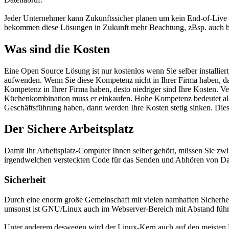
Jeder Unternehmer kann Zukunftssicher planen um kein End-of-Live fü
bekommen diese Lösungen in Zukunft mehr Beachtung, zBsp. auch be
Was sind die Kosten
Eine Open Source Lösung ist nur kostenlos wenn Sie selber installier
aufwenden. Wenn Sie diese Kompetenz nicht in Ihrer Firma haben, dann
Kompetenz in Ihrer Firma haben, desto niedriger sind Ihre Kosten. Ve
Küchenkombination muss er einkaufen. Hohe Kompetenz bedeutet also n
Geschäftsführung haben, dann werden Ihre Kosten stetig sinken. Dieses
Der Sichere Arbeitsplatz
Damit Ihr Arbeitsplatz-Computer Ihnen selber gehört, müssen Sie z
irgendwelchen versteckten Code für das Senden und Abhören von Dat
Sicherheit
Durch eine enorm große Gemeinschaft mit vielen namhaften Sicherheit
umsonst ist GNU/Linux auch im Webserver-Bereich mit Abstand füh
Unter anderem deswegen wird der Linux-Kern auch auf den meisten H