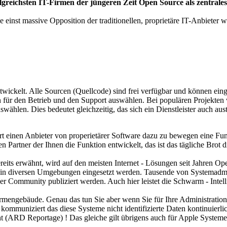
olgreichsten IT-Firmen der jüngeren Zeit Open Source als zentrales 
Die einst massive Opposition der traditionellen, proprietäre IT-Anbiete
ckelt. Alle Sourcen (Quellcode) sind frei verfügbar und können ein
ern für den Betrieb und den Support auswählen. Bei populären Projek
swählen. Dies bedeutet gleichzeitig, das sich ein Dienstleister auch au
rt einen Anbieter von properietärer Software dazu zu bewegen eine Fun
Partner der Ihnen die Funktion entwickelt, das ist das tägliche Brot di
ereits erwähnt, wird auf den meisten Internet - Lösungen seit Jahren O
und in diversen Umgebungen eingesetzt werden. Tausende von Systemadmi
er Community publiziert werden. Auch hier leistet die Schwarm - Intelli
rmengebäude. Genau das tun Sie aber wenn Sie für Ihre Administration
kommuniziert das diese Systeme nicht identifizierte Daten kontinuierl
t (ARD Reportage) ! Das gleiche gilt übrigens auch für Apple Systeme