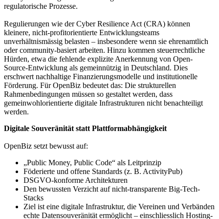
regulatorische Prozesse.
Regulierungen wie der Cyber Resilience Act (CRA) können
kleinere, nicht-profitorientierte Entwicklungsteams
unverhältnismässig belasten – insbesondere wenn sie ehrenamtlich
oder community-basiert arbeiten. Hinzu kommen steuerrechtliche
Hürden, etwa die fehlende explizite Anerkennung von Open-
Source-Entwicklung als gemeinnützig in Deutschland. Dies
erschwert nachhaltige Finanzierungsmodelle und institutionelle
Förderung. Für OpenBiz bedeutet das: Die strukturellen
Rahmenbedingungen müssen so gestaltet werden, dass
gemeinwohlorientierte digitale Infrastrukturen nicht benachteiligt
werden.
Digitale Souveränität statt Plattformabhängigkeit
OpenBiz setzt bewusst auf:
„Public Money, Public Code“ als Leitprinzip
Föderierte und offene Standards (z. B. ActivityPub)
DSGVO-konforme Architekturen
Den bewussten Verzicht auf nicht-transparente Big-Tech-
Stacks
Ziel ist eine digitale Infrastruktur, die Vereinen und Verbänden
echte Datensouveränität ermöglicht – einschliesslich Hosting-