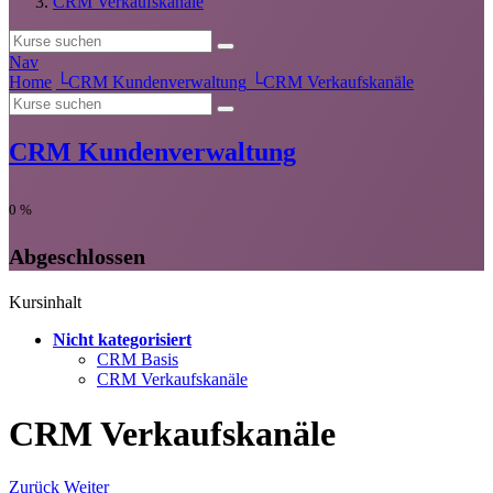
CRM Verkaufskanäle
Nav
Home
└
CRM Kundenverwaltung
└
CRM Verkaufskanäle
CRM Kundenverwaltung
0
%
Abgeschlossen
Kursinhalt
Nicht kategorisiert
CRM Basis
CRM Verkaufskanäle
CRM Verkaufskanäle
Zurück
Weiter