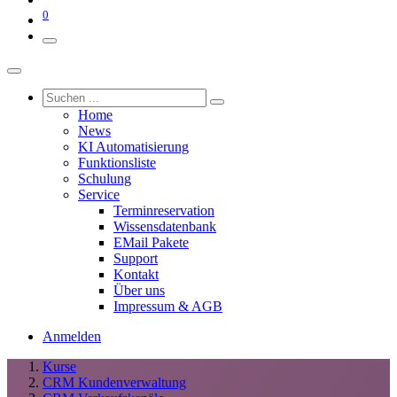
0
Home
News
KI Automatisierung
Funktionsliste
Schulung
Service
Terminreservation
Wissensdatenbank
EMail Pakete
Support
Kontakt
Über uns
Impressum & AGB
Anmelden
Kurse
CRM Kundenverwaltung