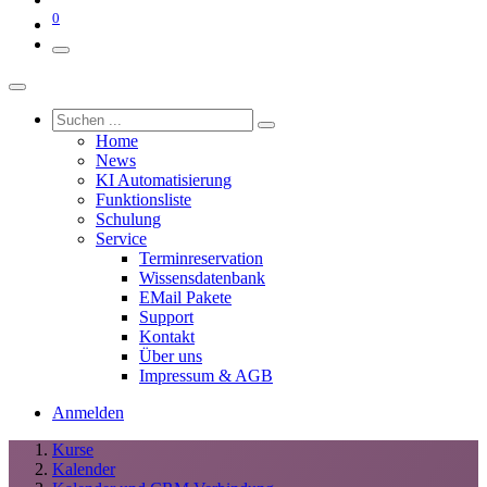
0
Home
News
KI Automatisierung
Funktionsliste
Schulung
Service
Terminreservation
Wissensdatenbank
EMail Pakete
Support
Kontakt
Über uns
Impressum & AGB
Anmelden
Kurse
Kalender