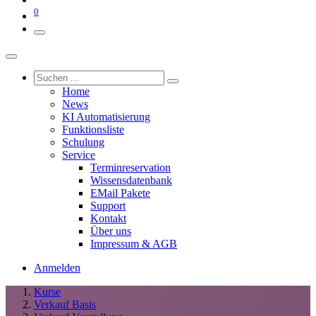
0
Home
News
KI Automatisierung
Funktionsliste
Schulung
Service
Terminreservation
Wissensdatenbank
EMail Pakete
Support
Kontakt
Über uns
Impressum & AGB
Anmelden
Kurse
Verkauf Basis