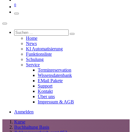
0
Home
News
KI Automatisierung
Funktionsliste
Schulung
Service
Terminreservation
Wissensdatenbank
EMail Pakete
Support
Kontakt
Über uns
Impressum & AGB
Anmelden
Kurse
Buchhaltung Basis