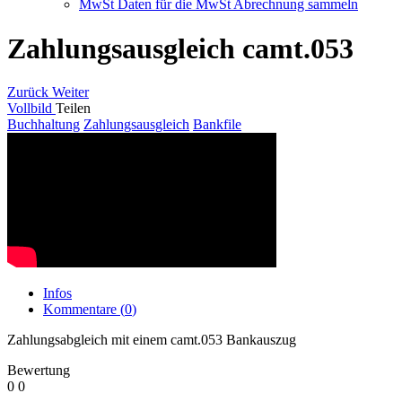
MwSt Daten für die MwSt Abrechnung sammeln
Zahlungsausgleich camt.053
Zurück
Weiter
Vollbild
Teilen
Buchhaltung
Zahlungsausgleich
Bankfile
Infos
Kommentare (
0
)
Zahlungsabgleich mit einem camt.053 Bankauszug
Bewertung
0
0