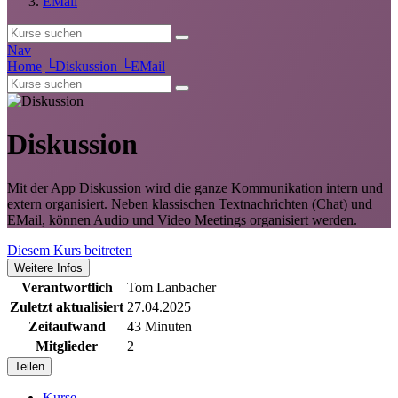
EMail
Nav
Home
└
Diskussion
└
EMail
Diskussion
Mit der App Diskussion wird die ganze Kommunikation intern und
extern organisiert. Neben klassischen Textnachrichten (Chat) und
EMail, können Audio und Video Meetings organisiert werden.
Diesem Kurs beitreten
Weitere Infos
Verantwortlich
Tom Lanbacher
Zuletzt aktualisiert
27.04.2025
Zeitaufwand
43 Minuten
Mitglieder
2
Teilen
Kurse