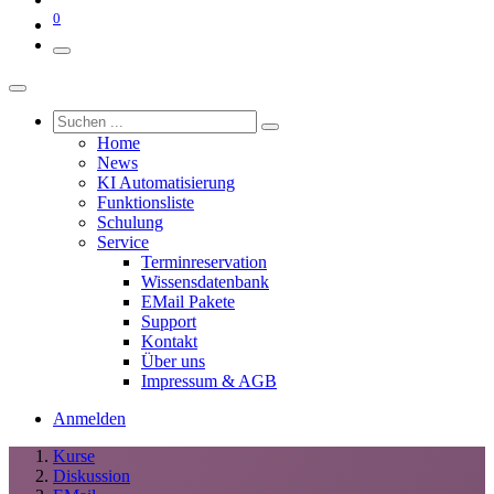
0
Home
News
KI Automatisierung
Funktionsliste
Schulung
Service
Terminreservation
Wissensdatenbank
EMail Pakete
Support
Kontakt
Über uns
Impressum & AGB
Anmelden
Kurse
Diskussion