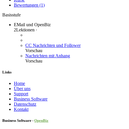
Bewertungen (1)
Basisstufe
EMail und OpenBiz
2
Lektionen
·
CC Nachrichten und Follower
Vorschau
Nachrichten mit Anhang
Vorschau
Links
Home
Über uns
Sup​port
Business Software
Datenschutz
Kontakt
Business Software -
Ope
nBiz