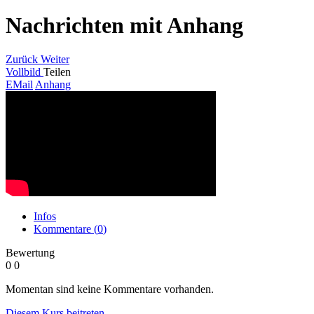
Nachrichten mit Anhang
Zurück
Weiter
Vollbild
Teilen
EMail
Anhang
Infos
Kommentare (
0
)
Bewertung
0
0
Momentan sind keine Kommentare vorhanden.
Diesem Kurs beitreten