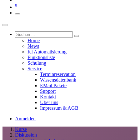
0
Home
News
KI Automatisierung
Funktionsliste
Schulung
Service
Terminreservation
Wissensdatenbank
EMail Pakete
Support
Kontakt
Über uns
Impressum & AGB
Anmelden
Kurse
Diskussion