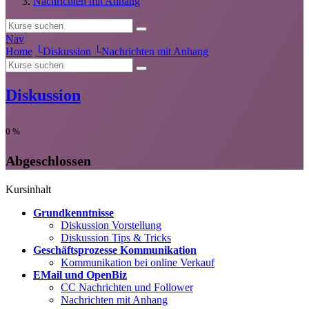
Nachrichten mit Anhang
Nav
Home
└
Diskussion
└
Nachrichten mit Anhang
Diskussion
0
%
Abgeschlossen
Kursinhalt
Grundkenntnisse
Diskussion Vorstellung
Diskussion Tips & Tricks
Geschäftsprozesse Kommunikation
Kommunikation bei online Verkauf
EMail und OpenBiz
CC Nachrichten und Follower
Nachrichten mit Anhang