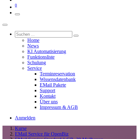
0
Home
News
KI Automatisierung
Funktionsliste
Schulung
Service
Terminreservation
Wissensdatenbank
EMail Pakete
Support
Kontakt
Über uns
Impressum & AGB
Anmelden
Kurse
EMail Service für OpenBiz