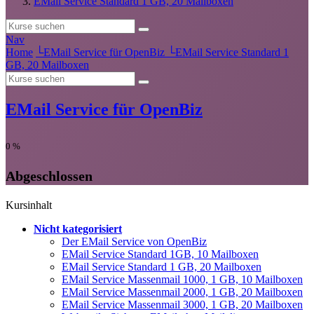
EMail Service Standard 1 GB, 20 Mailboxen
Nav
Home
└
EMail Service für OpenBiz
└
EMail Service Standard 1
GB, 20 Mailboxen
EMail Service für OpenBiz
0
%
Abgeschlossen
Kursinhalt
Nicht kategorisiert
Der EMail Service von OpenBiz
EMail Service Standard 1GB, 10 Mailboxen
EMail Service Standard 1 GB, 20 Mailboxen
EMail Service Massenmail 1000, 1 GB, 10 Mailboxen
EMail Service Massenmail 2000, 1 GB, 20 Mailboxen
EMail Service Massenmail 3000, 1 GB, 20 Mailboxen