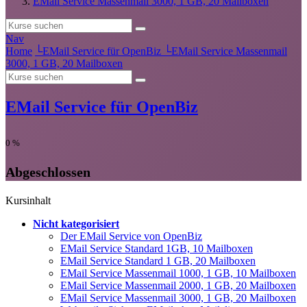
EMail Service Massenmail 3000, 1 GB, 20 Mailboxen
Nav
Home
└
EMail Service für OpenBiz
└
EMail Service Massenmail
3000, 1 GB, 20 Mailboxen
EMail Service für OpenBiz
0
%
Abgeschlossen
Kursinhalt
Nicht kategorisiert
Der EMail Service von OpenBiz
EMail Service Standard 1GB, 10 Mailboxen
EMail Service Standard 1 GB, 20 Mailboxen
EMail Service Massenmail 1000, 1 GB, 10 Mailboxen
EMail Service Massenmail 2000, 1 GB, 20 Mailboxen
EMail Service Massenmail 3000, 1 GB, 20 Mailboxen