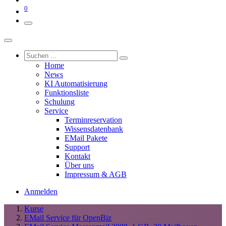
0
Home
News
KI Automatisierung
Funktionsliste
Schulung
Service
Terminreservation
Wissensdatenbank
EMail Pakete
Support
Kontakt
Über uns
Impressum & AGB
Anmelden
Kurse
EMail Service für OpenBiz